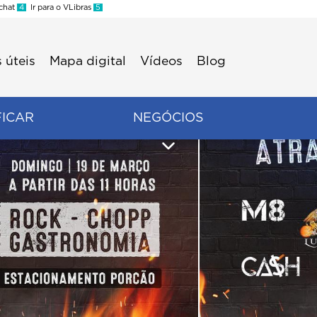
 chat
4
Ir para o VLibras
5
 úteis
Mapa digital
Vídeos
Blog
FICAR
NEGÓCIOS