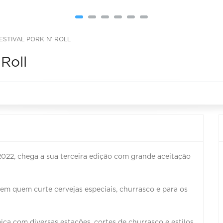
FESTIVAL PORK N’ ROLL
 Roll
2022, chega a sua terceira edição com grande aceitação
em quem curte cervejas especiais, churrasco e para os
ca com diversas estações, cortes de churrasco e estilos