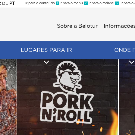
R
DE
PT
Ir para o conteúdo
1
Ir para o menu
2
Ir para o rodapé
3
Ir para o
ES
Sobre a Belotur
Informações
Menu
second
LUGARES PARA IR
ONDE 