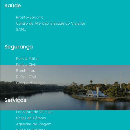
Saúde
Pronto-Socorro
Centro de Atenção à Saúde do Viajante
SAMU
Segurança
Polícia Militar
Polícia Civil
Bombeiros
Defesa Civil
Guarda Municipal
Serviços
Locadora de Veículos
Casas de Câmbio
Agências de Viagem