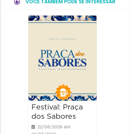
VOCÊ TAMBÉM PODE SE INTERESSAR
Festiva
da Cer
22/08/20
22/08/202
13:00 às
Festival: Praça
dos Sabores
22/08/2026 até