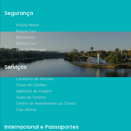
Segurança
Polícia Militar
Polícia Civil
Bombeiros
Defesa Civil
Guarda Municipal
Serviços
Locadora de Veículos
Casas de Câmbio
Agências de Viagem
Guias de Turismo
Centro de Atendimento ao Turista
Cias Aéreas
Internacional e Passaportes