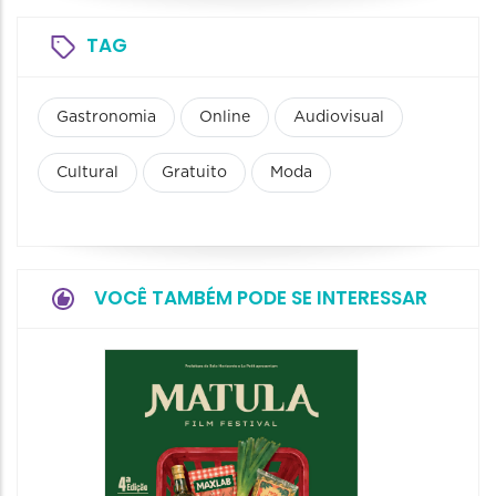
TAG
Gastronomia
Online
Audiovisual
Cultural
Gratuito
Moda
VOCÊ TAMBÉM PODE SE INTERESSAR
Feirin
Aprox
08/08/20
08/08/202