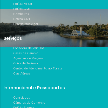
Polícia Militar
Polícia Civil
Bombeiros
Defesa Civil
Guarda Municipal
Serviços
Locadora de Veículos
Casas de Câmbio
Agências de Viagem
Guias de Turismo
Centro de Atendimento ao Turista
Cias Aéreas
Internacional e Passaportes
Consulados
Câmaras de Comércio
Polícia Federal