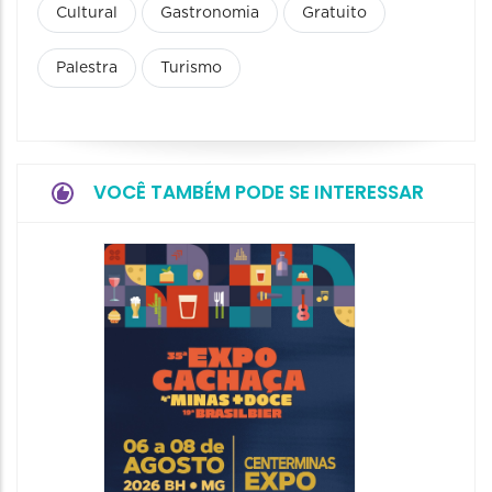
Cultural
Gastronomia
Gratuito
Palestra
Turismo
VOCÊ TAMBÉM PODE SE INTERESSAR
4º Mat
Festiv
e Com
06/08/20
06/08/202
09:00 às