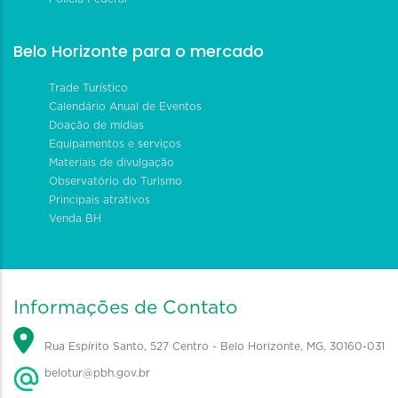
Belo Horizonte para o mercado
Trade Turístico
Calendário Anual de Eventos
Doação de mídias
Equipamentos e serviços
Materiais de divulgação
Observatório do Turismo
Principais atrativos
Venda BH
Informações de Contato
Rua Espírito Santo, 527 Centro - Belo Horizonte, MG, 30160-031
belotur@pbh.gov.br