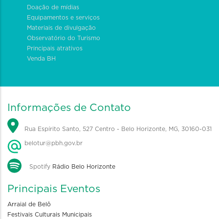
Doação de mídias
Equipamentos e serviços
Materiais de divulgação
Observatório do Turismo
Principais atrativos
Venda BH
Informações de Contato
Rua Espírito Santo, 527 Centro - Belo Horizonte, MG, 30160-031
belotur@pbh.gov.br
Spotify
Rádio Belo Horizonte
Principais Eventos
Arraial de Belô
Festivais Culturais Municipais