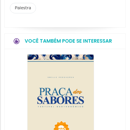
Palestra
VOCÊ TAMBÉM PODE SE INTERESSAR
Festiva
da Cer
22/08/20
22/08/202
13:00 às