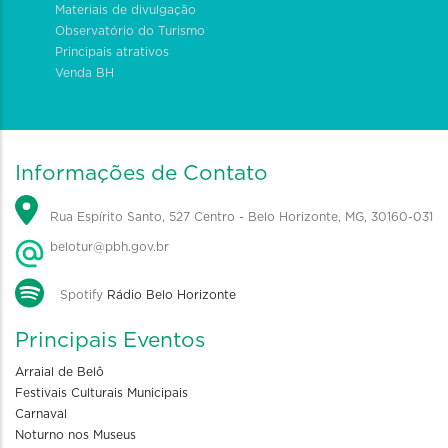
Materiais de divulgação
Observatório do Turismo
Principais atrativos
Venda BH
Informações de Contato
Rua Espírito Santo, 527 Centro - Belo Horizonte, MG, 30160-031
belotur@pbh.gov.br
Spotify
Rádio Belo Horizonte
Principais Eventos
Arraial de Belô
Festivais Culturais Municipais
Carnaval
Noturno nos Museus