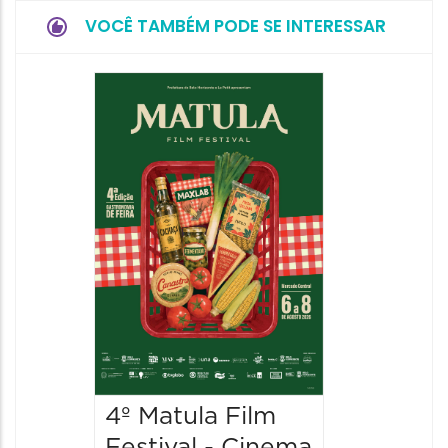
VOCÊ TAMBÉM PODE SE INTERESSAR
Feirin
Aprox
08/08/20
08/08/202
10:00 às 
4º Matula Film
Festival - Cinema