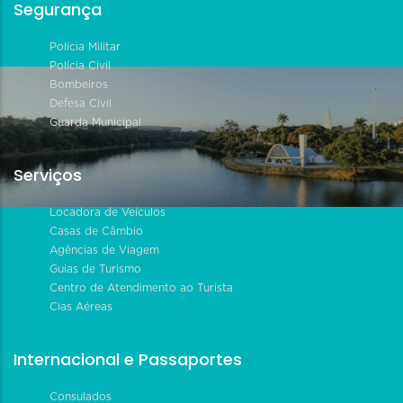
Segurança
Polícia Militar
Polícia Civil
Bombeiros
Defesa Civil
Guarda Municipal
Serviços
Locadora de Veículos
Casas de Câmbio
Agências de Viagem
Guias de Turismo
Centro de Atendimento ao Turista
Cias Aéreas
Internacional e Passaportes
Consulados