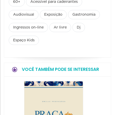
60+
Acessível para cadeirantes
Audiovisual
Exposição
Gastronomia
Ingressos on-line
Ar livre
Dj
Espaço Kids
VOCÊ TAMBÉM PODE SE INTERESSAR
Festiva
da Cer
22/08/20
22/08/202