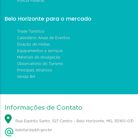
Polícia Federal
Belo Horizonte para o mercado
Trade Turístico
Calendário Anual de Eventos
Doação de mídias
Equipamentos e serviços
Materiais de divulgação
Observatório do Turismo
Principais atrativos
Venda BH
Informações de Contato
Rua Espírito Santo, 527 Centro - Belo Horizonte, MG, 30160-031
belotur@pbh.gov.br