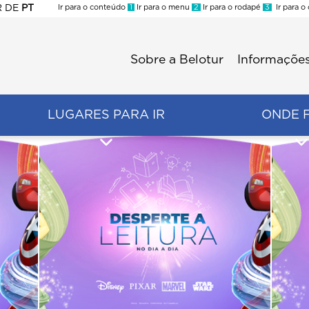
R
DE
PT
Ir para o conteúdo
1
Ir para o menu
2
Ir para o rodapé
3
Ir para o
ES
Sobre a Belotur
Informações
Menu
second
LUGARES PARA IR
ONDE 