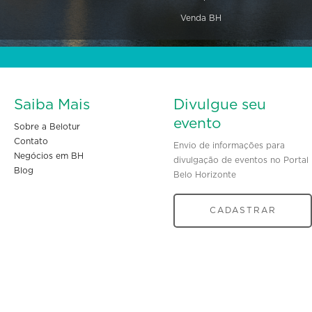
Venda BH
Saiba Mais
Divulgue seu
evento
Sobre a Belotur
Contato
Envio de informações para
Negócios em BH
divulgação de eventos no Portal
Blog
Belo Horizonte
CADASTRAR