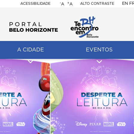
-
+
EN
F
ACESSIBILIDADE
ALTO CONTRASTE
A
A
PORTAL
BELO
HORIZONTE
A CIDADE
EVENTOS
ação
pal