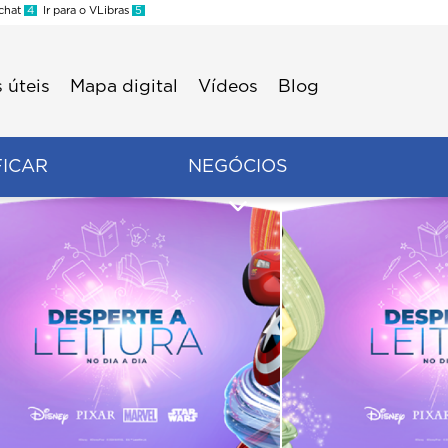
 chat
4
Ir para o VLibras
5
 úteis
Mapa digital
Vídeos
Blog
FICAR
NEGÓCIOS