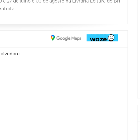
 e 27 de julho e 03 de agosto na Livraria Leitura do BH
ratuita.
Belvedere