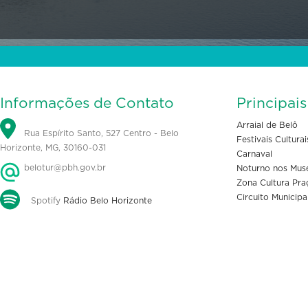
Informações de Contato
Principai
Arraial de Belô
Rua Espírito Santo, 527 Centro - Belo
Festivais Culturai
Horizonte, MG, 30160-031
Carnaval
belotur@pbh.gov.br
Noturno nos Mus
Zona Cultura Pra
Circuito Municipa
Spotify
Rádio Belo Horizonte