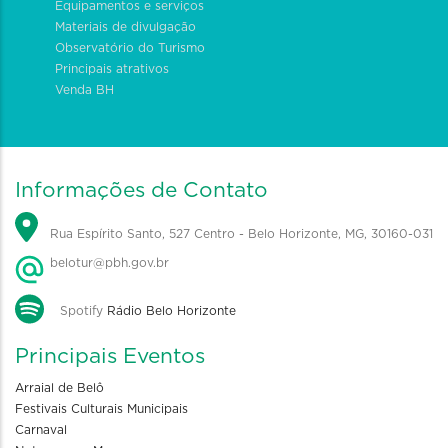
Equipamentos e serviços
Materiais de divulgação
Observatório do Turismo
Principais atrativos
Venda BH
Informações de Contato
Rua Espírito Santo, 527 Centro - Belo Horizonte, MG, 30160-031
belotur@pbh.gov.br
Spotify
Rádio Belo Horizonte
Principais Eventos
Arraial de Belô
Festivais Culturais Municipais
Carnaval