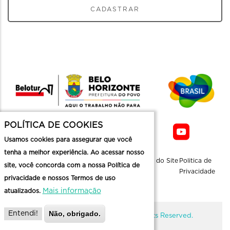
CADASTRAR
POLÍTICA DE COOKIES
Usamos cookies para assegurar que você
tenha a melhor experiência. Ao acessar nosso
Sobre a
Contato
Informaçoes
Mapa do Site
Politica de
site, você concorda com a nossa Política de
Belotur
Üteis
Privacidade
privacidade e nossos Termos de uso
Mais informação
atualizados.
Não, obrigado.
Entendi!
@ Copyright Belotur 2026. All Rights Reserved.