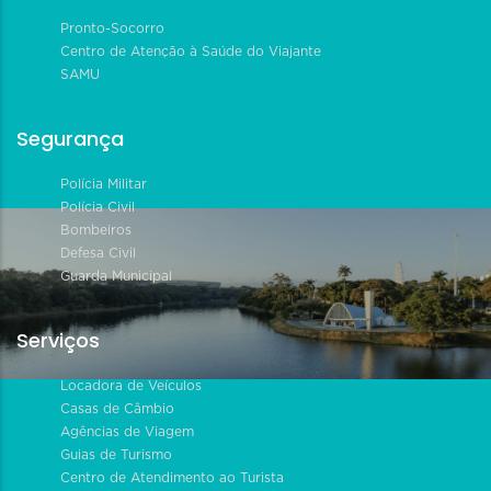
Pronto-Socorro
Centro de Atenção à Saúde do Viajante
SAMU
Segurança
Polícia Militar
Polícia Civil
Bombeiros
Defesa Civil
Guarda Municipal
Serviços
Locadora de Veículos
Casas de Câmbio
Agências de Viagem
Guias de Turismo
Centro de Atendimento ao Turista