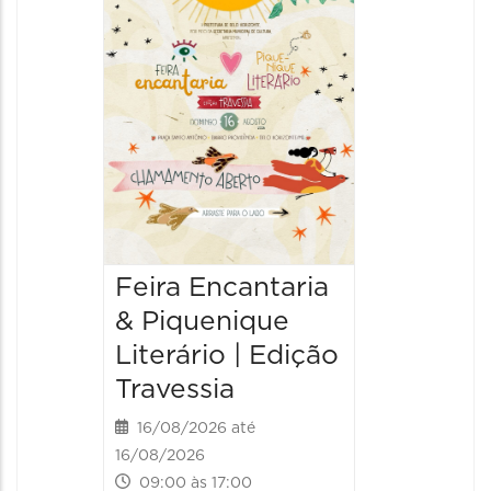
Uma V
Narraç
Históri
20/08/20
20/08/202
10:00 às
Feira Encantaria
& Piquenique
Literário | Edição
Travessia
16/08/2026 até
16/08/2026
09:00 às 17:00