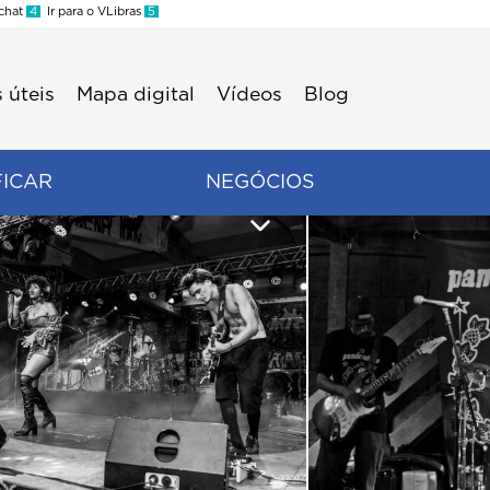
 chat
4
Ir para o VLibras
5
 úteis
Mapa digital
Vídeos
Blog
FICAR
NEGÓCIOS