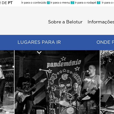
R
DE
PT
Ir para o conteúdo
1
Ir para o menu
2
Ir para o rodapé
3
Ir para o
ES
Sobre a Belotur
Informações
Menu
second
LUGARES PARA IR
ONDE 