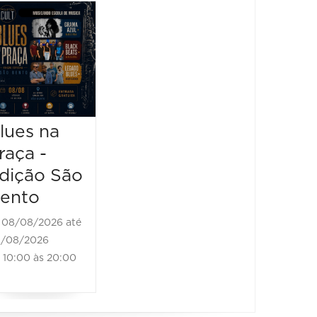
Horizonte
Festiv
Brass
Sensa
Festival -
2026
Black
08/08/2
Bones
08/08/20
13:00 à
Brass Band
lues na
raça -
08/08/2026 até
08/08/2026
dição São
11:00 às 18:00
ento
08/08/2026 até
/08/2026
10:00 às 20:00