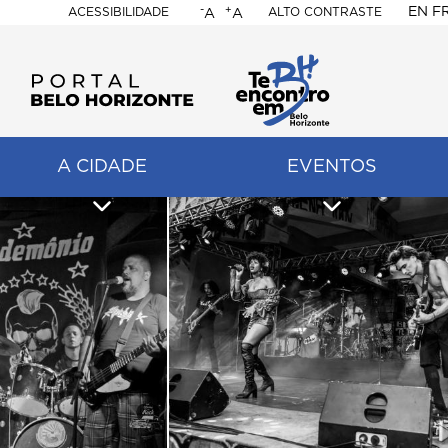
-
+
EN
F
ACESSIBILIDADE
ALTO CONTRASTE
A
A
PORTAL
BELO
HORIZONTE
A CIDADE
EVENTOS
ação
pal