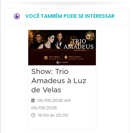
VOCÊ TAMBÉM PODE SE INTERESSAR
Show: 
de Sá
06/08/20
06/08/202
Show: Trio
20:00 às
Amadeus à Luz
de Velas
06/08/2026 até
06/08/2026
19:00 às 20:00