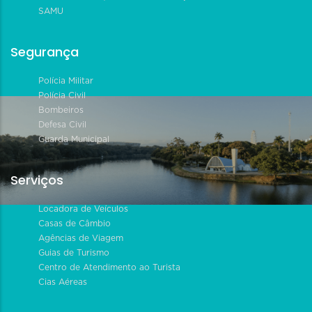
SAMU
Segurança
Polícia Militar
Polícia Civil
Bombeiros
Defesa Civil
Guarda Municipal
Serviços
Locadora de Veículos
Casas de Câmbio
Agências de Viagem
Guias de Turismo
Centro de Atendimento ao Turista
Cias Aéreas