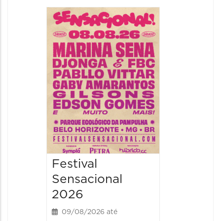
Show: 
Handel
09/08/20
09/08/202
16:30 às 
Festival
Sensacional
2026
09/08/2026 até