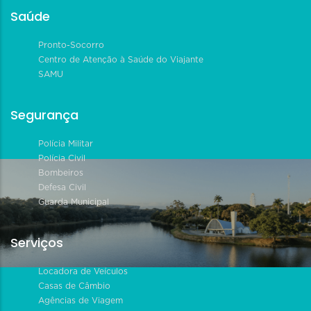
Saúde
Pronto-Socorro
Centro de Atenção à Saúde do Viajante
SAMU
Segurança
Polícia Militar
Polícia Civil
Bombeiros
Defesa Civil
Guarda Municipal
Serviços
Locadora de Veículos
Casas de Câmbio
Agências de Viagem