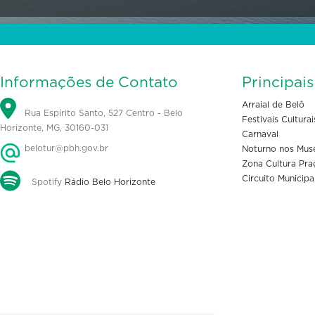
Informações de Contato
Principai
Arraial de Belô
Rua Espírito Santo, 527 Centro - Belo
Festivais Culturai
Horizonte, MG, 30160-031
Carnaval
belotur@pbh.gov.br
Noturno nos Mus
Zona Cultura Pra
Circuito Municipa
Spotify
Rádio Belo Horizonte