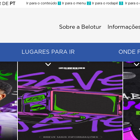
R
DE
PT
Ir para o conteúdo
1
Ir para o menu
2
Ir para o rodapé
3
Ir para o
ES
Sobre a Belotur
Informações
Menu
second
LUGARES PARA IR
ONDE 