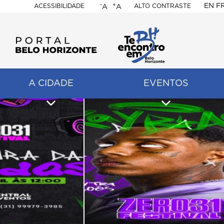
-
+
EN
F
ACESSIBILIDADE
ALTO CONTRASTE
A
A
PORTAL
BELO
HORIZONTE
A CIDADE
EVENTOS
ação
pal