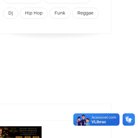
Dj
Hip Hop
Funk
Reggae
Show:
Show: