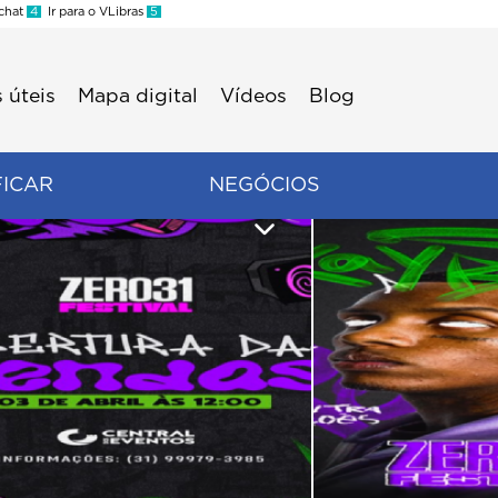
 chat
4
Ir para o VLibras
5
 úteis
Mapa digital
Vídeos
Blog
FICAR
NEGÓCIOS