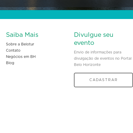
Saiba Mais
Divulgue seu
evento
Sobre a Belotur
Contato
Envio de informações para
Negócios em BH
divulgação de eventos no Portal
Blog
Belo Horizonte
CADASTRAR