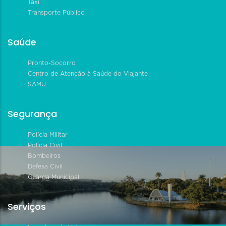
Táxi
Transporte Público
Saúde
Pronto-Socorro
Centro de Atenção à Saúde do Viajante
SAMU
Segurança
Polícia Militar
Polícia Civil
Bombeiros
Defesa Civil
Guarda Municipal
Serviços