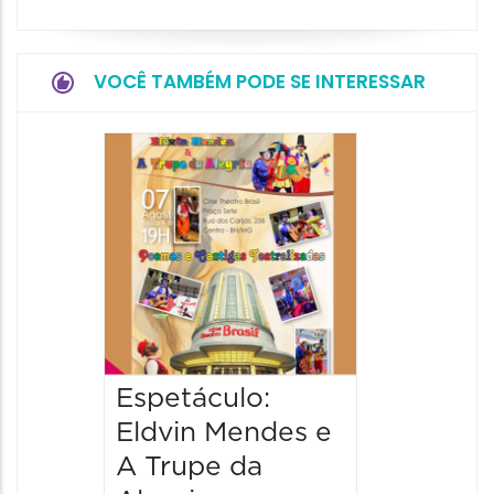
VOCÊ TAMBÉM PODE SE INTERESSAR
Pinóqu
Especi
pais
08/08/20
08/08/202
17:00 às 
Espetáculo:
Eldvin Mendes e
A Trupe da