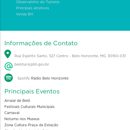
Observatório do Turismo
Principais atrativos
Venda BH
Informações de Contato
Rua Espírito Santo, 527 Centro - Belo Horizonte, MG, 30160-031
belotur@pbh.gov.br
Spotify
Rádio Belo Horizonte
Principais Eventos
Arraial de Belô
Festivais Culturais Municipais
Carnaval
Noturno nos Museus
Zona Cultura Praça da Estação