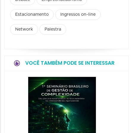
Estacionamento
Ingressos on-line
Network
Palestra
VOCÊ TAMBÉM PODE SE INTERESSAR
9º Con
Integr
2026
22/10/20
23/10/2026
08:00 às