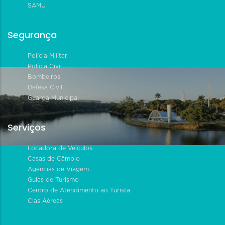
SAMU
Segurança
Polícia Militar
Polícia Civil
Bombeiros
Defesa Civil
Guarda Municipal
Serviços
Locadora de Veículos
Casas de Câmbio
Agências de Viagem
Guias de Turismo
Centro de Atendimento ao Turista
Cias Aéreas