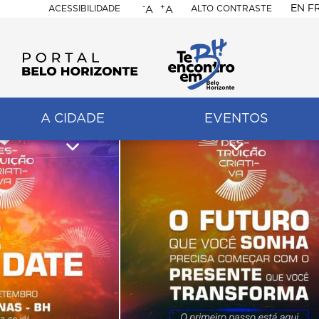
-
+
EN
F
ACESSIBILIDADE
ALTO CONTRASTE
A
A
PORTAL
BELO
HORIZONTE
A CIDADE
EVENTOS
ação
pal