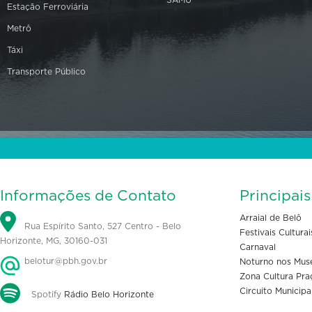
Estação Ferroviária
Metrô
Táxi
Transporte Público
Informações de Contato
Principai
Arraial de Belô
Rua Espírito Santo, 527 Centro - Belo
Festivais Culturai
Horizonte, MG, 30160-031
Carnaval
belotur@pbh.gov.br
Noturno nos Mus
Zona Cultura Pra
Circuito Municipa
Spotify
Rádio Belo Horizonte