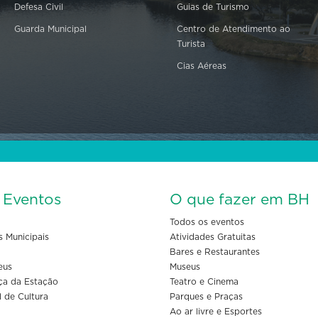
Defesa Civil
Guias de Turismo
Guarda Municipal
Centro de Atendimento ao
Turista
Cias Aéreas
s Eventos
O que fazer em BH
Todos os eventos
s Municipais
Atividades Gratuitas
Bares e Restaurantes
eus
Museus
ça da Estação
Teatro e Cinema
l de Cultura
Parques e Praças
Ao ar livre e Esportes