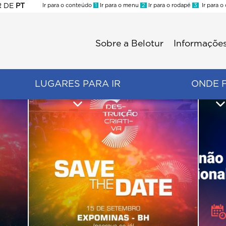
R
DE
PT
Ir para o conteúdo
1
Ir para o menu
2
Ir para o rodapé
3
Ir para o
ES
Sobre a Belotur
Informações
Menu
second
LUGARES PARA IR
ONDE 