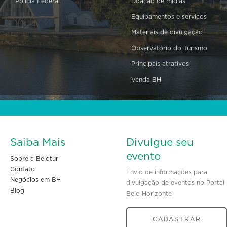
Polícia Federal
Doação de mídias
Equipamentos e serviços
Materiais de divulgação
Observatório do Turismo
Principais atrativos
Venda BH
Saiba Mais
Divulgue seu
evento
Sobre a Belotur
Contato
Envio de informações para
Negócios em BH
divulgação de eventos no Portal
Blog
Belo Horizonte
CADASTRAR