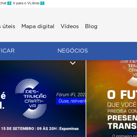
 chat
4
Ir para o VLibras
5
 úteis
Mapa digital
Vídeos
Blog
FICAR
NEGÓCIOS