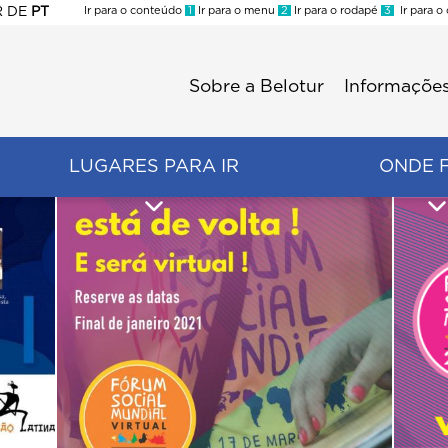
R
DE
PT
Ir para o conteúdo
1
Ir para o menu
2
Ir para o rodapé
3
Ir para o
ES
Sobre a Belotur
Informações
Menu
second
LUGARES PARA IR
ONDE 