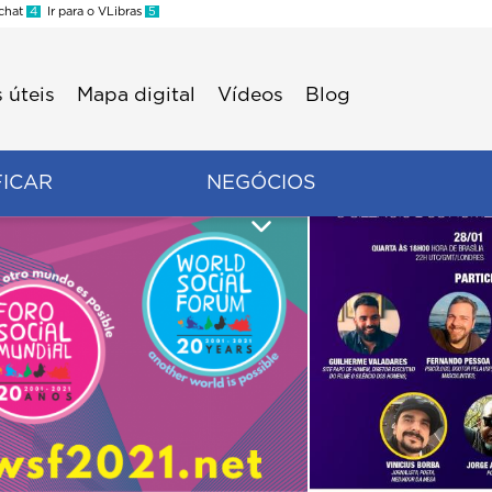
 chat
4
Ir para o VLibras
5
 úteis
Mapa digital
Vídeos
Blog
FICAR
NEGÓCIOS