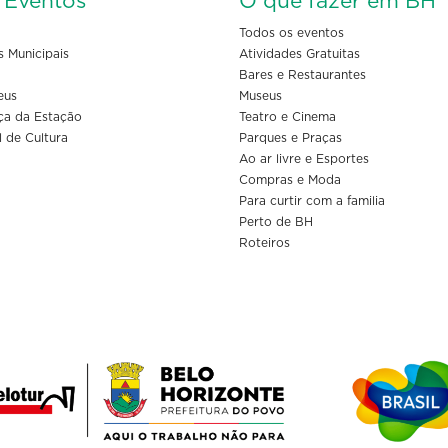
s Eventos
O que fazer em BH
Todos os eventos
s Municipais
Atividades Gratuitas
Bares e Restaurantes
eus
Museus
ça da Estação
Teatro e Cinema
l de Cultura
Parques e Praças
Ao ar livre e Esportes
Compras e Moda
Para curtir com a familia
Perto de BH
Roteiros