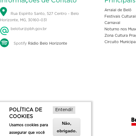
Informações de Contato
Principai
Arraial de Belô
Rua Espírito Santo, 527 Centro - Belo
Festivais Culturai
Horizonte, MG, 30160-031
Carnaval
belotur@pbh.gov.br
Noturno nos Mus
Zona Cultura Pra
Circuito Municipa
Spotify
Rádio Belo Horizonte
POLÍTICA DE
Entendi!
COOKIES
Não,
Usamos cookies para
obrigado.
assegurar que você