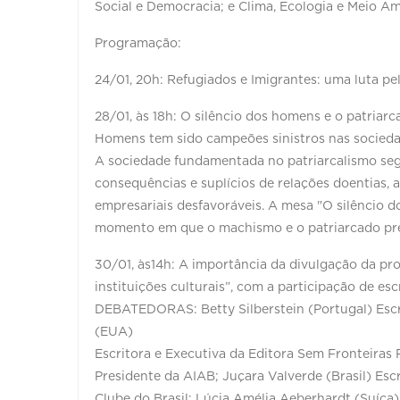
Social e Democracia; e Clima, Ecologia e Meio Am
Programação:
24/01, 20h: Refugiados e Imigrantes: uma luta pela
28/01, às 18h: O silêncio dos homens e o patriar
Homens tem sido campeões sinistros nas socieda
A sociedade fundamentada no patriarcalismo segu
consequências e suplícios de relações doentias, a
empresariais desfavoráveis. A mesa "O silêncio d
momento em que o machismo e o patriarcado preci
30/01, às14h: A importância da divulgação da pro
instituições culturais”, com a participação de esc
DEBATEDORAS: Betty Silberstein (Portugal) Escr
(EUA)
Escritora e Executiva da Editora Sem Fronteiras 
Presidente da AIAB; Juçara Valverde (Brasil) Esc
Clube do Brasil; Lúcia Amélia Aeberhardt (Suíça)