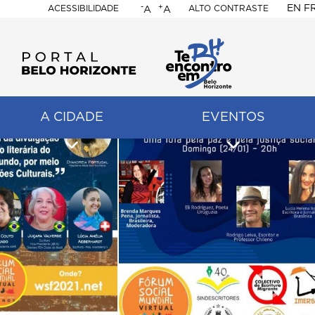
-
+
EN
F
ACESSIBILIDADE
ALTO CONTRASTE
A
A
PORTAL
BELO
HORIZONTE
A CIDADE
EVENTOS
ação
pal