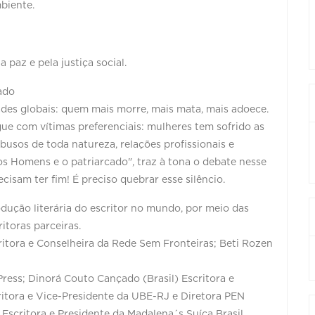
biente.
 paz e pela justiça social.
cado
des globais: quem mais morre, mais mata, mais adoece.
e com vítimas preferenciais: mulheres tem sofrido as
busos de toda natureza, relações profissionais e
os Homens e o patriarcado", traz à tona o debate nesse
sam ter fim! É preciso quebrar esse silêncio.
dução literária do escritor no mundo, por meio das
ritoras parceiras.
itora e Conselheira da Rede Sem Fronteiras; Beti Rozen
Press; Dinorá Couto Cançado (Brasil) Escritora e
ritora e Vice-Presidente da UBE-RJ e Diretora PEN
 Escritora e Presidente da Madalena´s Suíça Brasil.