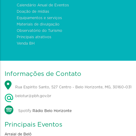
Calendário Anual de Eventos
Doação de mídias
Equipamentos e serviços
Materiais de divulgação
Observatório do Turismo
Principais atrativos
Venda BH
Informações de Contato
Rua Espírito Santo, 527 Centro - Belo Horizonte, MG, 30160-031
belotur@pbh.gov.br
Spotify
Rádio Belo Horizonte
Principais Eventos
Arraial de Belô