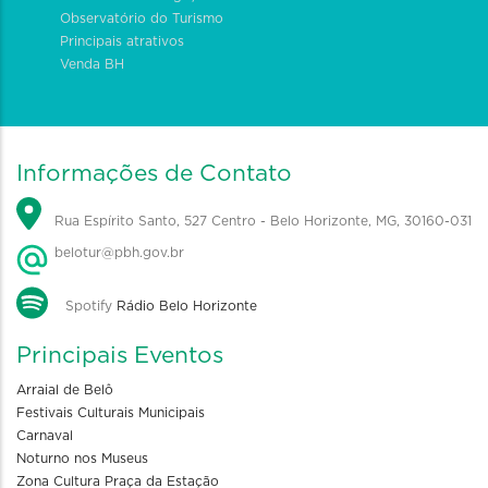
Observatório do Turismo
Principais atrativos
Venda BH
Informações de Contato
Rua Espírito Santo, 527 Centro - Belo Horizonte, MG, 30160-031
belotur@pbh.gov.br
Spotify
Rádio Belo Horizonte
Principais Eventos
Arraial de Belô
Festivais Culturais Municipais
Carnaval
Noturno nos Museus
Zona Cultura Praça da Estação