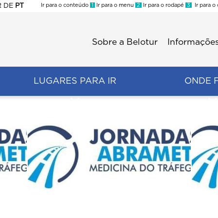
R
DE
PT
Ir para o conteúdo
1
Ir para o menu
2
Ir para o rodapé
3
Ir para o
ES
Sobre a Belotur
Informações
Menu
second
LUGARES PARA IR
ONDE 