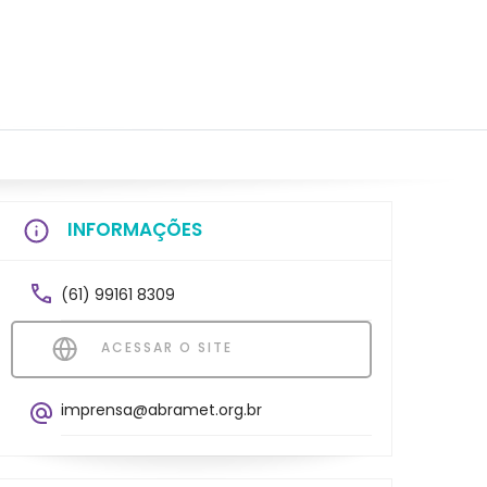
INFORMAÇÕES
(61) 99161 8309
ACESSAR O SITE
imprensa@abramet.org.br