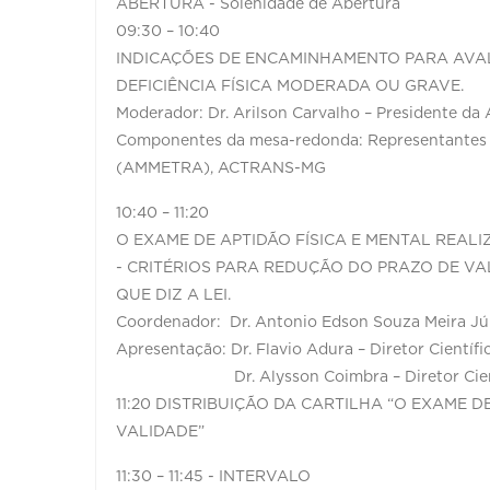
ABERTURA - Solenidade de Abertura
09:30 – 10:40
INDICAÇÕES DE ENCAMINHAMENTO PARA AVA
DEFICIÊNCIA FÍSICA MODERADA OU GRAVE.
Moderador: Dr. Arilson Carvalho – Presidente 
Componentes da mesa-redonda: Representante
(AMMETRA), ACTRANS-MG
10:40 – 11:20
O EXAME DE APTIDÃO FÍSICA E MENTAL REAL
- CRITÉRIOS PARA REDUÇÃO DO PRAZO DE VA
QUE DIZ A LEI.
Coordenador: Dr. Antonio Edson Souza Meira J
Apresentação: Dr. Flavio Adura – Diretor Cientí
Dr. Alysson Coimbra – Diretor Científ
11:20 DISTRIBUIÇÃO DA CARTILHA “O EXAME D
VALIDADE”
11:30 – 11:45 - INTERVALO