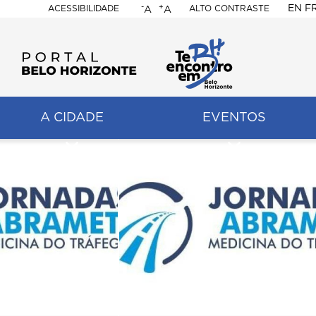
-
+
EN
F
ACESSIBILIDADE
ALTO CONTRASTE
A
A
PORTAL
BELO
HORIZONTE
A CIDADE
EVENTOS
ação
pal