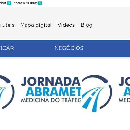
 chat
4
Ir para o VLibras
5
 úteis
Mapa digital
Vídeos
Blog
FICAR
NEGÓCIOS