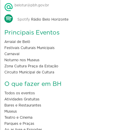
belotur@pbh.gov.br
Spotify
Rádio Belo Horizonte
Principais Eventos
Arraial de Belô
Festivais Culturais Municipais
Carnaval
Noturno nos Museus
Zona Cultura Praça da Estação
Circuito Municipal de Cultura
O que fazer em BH
Todos os eventos
Atividades Gratuitas
Bares e Restaurantes
Museus
Teatro e Cinema
Parques e Praças
Ao ar livre e Esportes