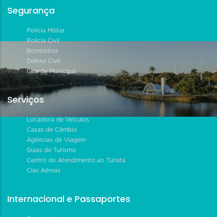
Segurança
Polícia Militar
Polícia Civil
Bombeiros
Defesa Civil
Guarda Municipal
Serviços
Locadora de Veículos
Casas de Câmbio
Agências de Viagem
Guias de Turismo
Centro de Atendimento ao Turista
Cias Aéreas
Internacional e Passaportes