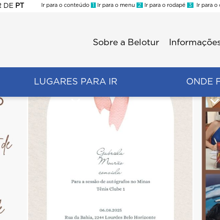
R
DE
PT
Ir para o conteúdo
1
Ir para o menu
2
Ir para o rodapé
3
Ir para o
ES
Sobre a Belotur
Informações
Menu
second
LUGARES PARA IR
ONDE 