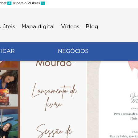
 chat
4
Ir para o VLibras
5
 úteis
Mapa digital
Vídeos
Blog
FICAR
NEGÓCIOS