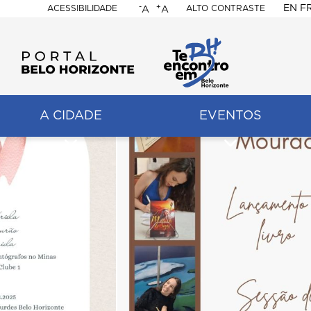
-
+
EN
F
ACESSIBILIDADE
ALTO CONTRASTE
A
A
PORTAL
BELO
HORIZONTE
A CIDADE
EVENTOS
ação
pal