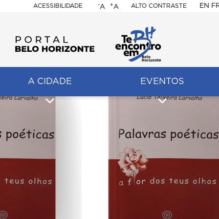
-
+
EN
F
ACESSIBILIDADE
ALTO CONTRASTE
A
A
PORTAL
BELO
HORIZONTE
A CIDADE
EVENTOS
ação
pal