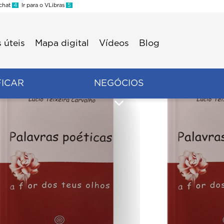
 chat
4
Ir para o VLibras
5
 úteis
Mapa digital
Vídeos
Blog
FICAR
NEGÓCIOS