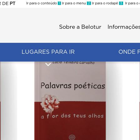
R
DE
PT
Ir para o conteúdo
1
Ir para o menu
2
Ir para o rodapé
3
Ir para o
ES
Sobre a Belotur
Informações
Menu
second
LUGARES PARA IR
ONDE 