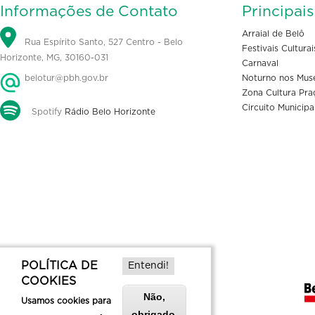
Informações de Contato
Principai
Arraial de Belô
Rua Espírito Santo, 527 Centro - Belo
Festivais Culturai
Horizonte, MG, 30160-031
Carnaval
belotur@pbh.gov.br
Noturno nos Mus
Zona Cultura Pra
Circuito Municipa
Spotify
Rádio Belo Horizonte
POLÍTICA DE
Entendi!
COOKIES
Não,
Usamos cookies para
obrigado.