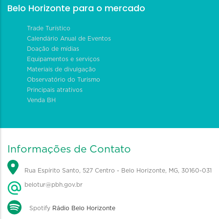
Belo Horizonte para o mercado
Trade Turístico
Calendário Anual de Eventos
Doação de mídias
Equipamentos e serviços
Materiais de divulgação
Observatório do Turismo
Principais atrativos
Venda BH
Informações de Contato
Rua Espírito Santo, 527 Centro - Belo Horizonte, MG, 30160-031
belotur@pbh.gov.br
Spotify
Rádio Belo Horizonte