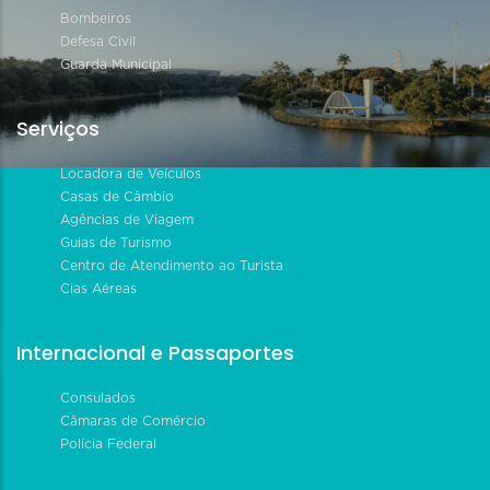
Bombeiros
Defesa Civil
Guarda Municipal
Serviços
Locadora de Veículos
Casas de Câmbio
Agências de Viagem
Guias de Turismo
Centro de Atendimento ao Turista
Cias Aéreas
Internacional e Passaportes
Consulados
Câmaras de Comércio
Polícia Federal