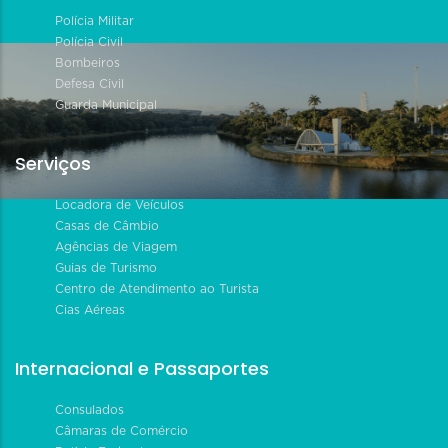
Polícia Militar
Polícia Civil
Bombeiros
Defesa Civil
Guarda Municipal
Serviços
Locadora de Veículos
Casas de Câmbio
Agências de Viagem
Guias de Turismo
Centro de Atendimento ao Turista
Cias Aéreas
Internacional e Passaportes
Consulados
Câmaras de Comércio