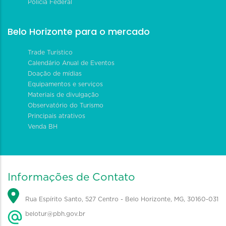
Polícia Federal
Belo Horizonte para o mercado
Trade Turístico
Calendário Anual de Eventos
Doação de mídias
Equipamentos e serviços
Materiais de divulgação
Observatório do Turismo
Principais atrativos
Venda BH
Informações de Contato
Rua Espírito Santo, 527 Centro - Belo Horizonte, MG, 30160-031
belotur@pbh.gov.br