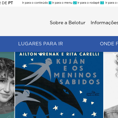
R
DE
PT
Ir para o conteúdo
1
Ir para o menu
2
Ir para o rodapé
3
Ir para o
ES
Sobre a Belotur
Informações
Menu
second
LUGARES PARA IR
ONDE 