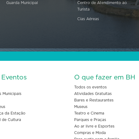
Guarda Municipal
Centro de Atendimento ao
Turista
Cias Aéreas
s Eventos
O que fazer em BH
Todos os eventos
s Municipais
Atividades Gratuitas
Bares e Restaurantes
eus
Museus
ça da Estação
Teatro e Cinema
l de Cultura
Parques e Praças
Ao ar livre e Esportes
Compras e Moda