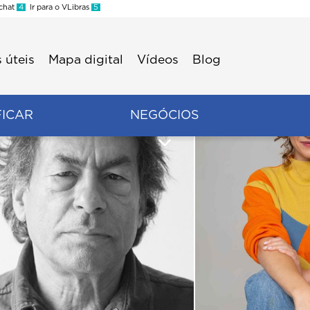
 chat
4
Ir para o VLibras
5
 úteis
Mapa digital
Vídeos
Blog
FICAR
NEGÓCIOS