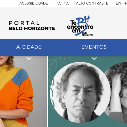
-
+
EN
F
ACESSIBILIDADE
ALTO CONTRASTE
A
A
PORTAL
BELO
HORIZONTE
A CIDADE
EVENTOS
ação
pal