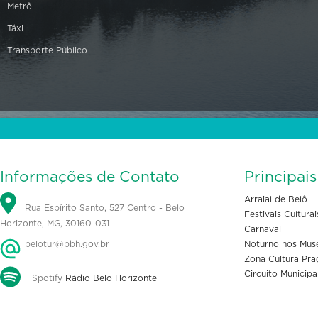
Metrô
Táxi
Transporte Público
Informações de Contato
Principai
Arraial de Belô
Rua Espírito Santo, 527 Centro - Belo
Festivais Culturai
Horizonte, MG, 30160-031
Carnaval
belotur@pbh.gov.br
Noturno nos Mus
Zona Cultura Pra
Circuito Municipa
Spotify
Rádio Belo Horizonte