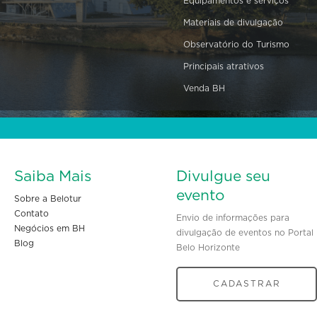
Equipamentos e serviços
Materiais de divulgação
Observatório do Turismo
Principais atrativos
Venda BH
Saiba Mais
Divulgue seu
evento
Sobre a Belotur
Contato
Envio de informações para
Negócios em BH
divulgação de eventos no Portal
Blog
Belo Horizonte
CADASTRAR