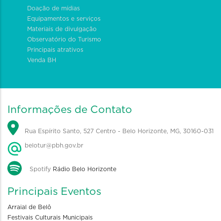
Doação de mídias
Equipamentos e serviços
Materiais de divulgação
Observatório do Turismo
Principais atrativos
Venda BH
Informações de Contato
Rua Espírito Santo, 527 Centro - Belo Horizonte, MG, 30160-031
belotur@pbh.gov.br
Spotify
Rádio Belo Horizonte
Principais Eventos
Arraial de Belô
Festivais Culturais Municipais