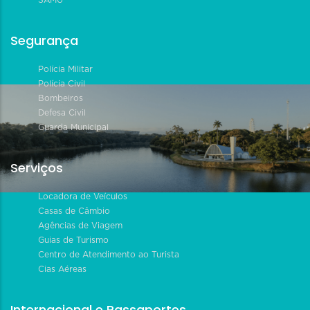
Segurança
Polícia Militar
Polícia Civil
Bombeiros
Defesa Civil
Guarda Municipal
Serviços
Locadora de Veículos
Casas de Câmbio
Agências de Viagem
Guias de Turismo
Centro de Atendimento ao Turista
Cias Aéreas
Internacional e Passaportes