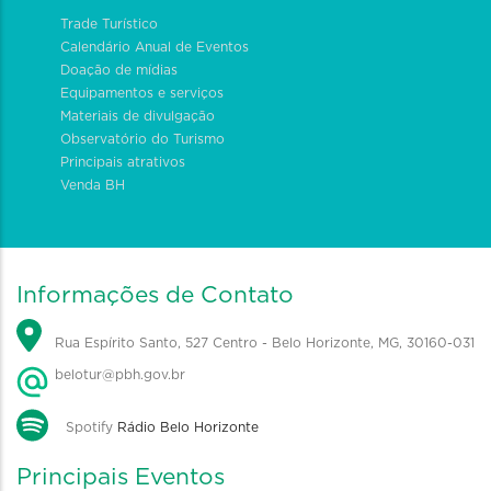
Trade Turístico
Calendário Anual de Eventos
Doação de mídias
Equipamentos e serviços
Materiais de divulgação
Observatório do Turismo
Principais atrativos
Venda BH
Informações de Contato
Rua Espírito Santo, 527 Centro - Belo Horizonte, MG, 30160-031
belotur@pbh.gov.br
Spotify
Rádio Belo Horizonte
Principais Eventos