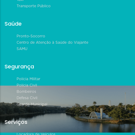
Transporte Público
Saúde
Pronto-Socorro
Centro de Atenção à Saúde do Viajante
SAMU
Segurança
Polícia Militar
Polícia Civil
Bombeiros
Defesa Civil
Guarda Municipal
Serviços
Locadora de Veículos