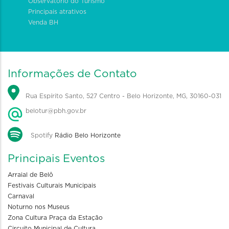
Observatório do Turismo
Principais atrativos
Venda BH
Informações de Contato
Rua Espírito Santo, 527 Centro - Belo Horizonte, MG, 30160-031
belotur@pbh.gov.br
Spotify
Rádio Belo Horizonte
Principais Eventos
Arraial de Belô
Festivais Culturais Municipais
Carnaval
Noturno nos Museus
Zona Cultura Praça da Estação
Circuito Municipal de Cultura