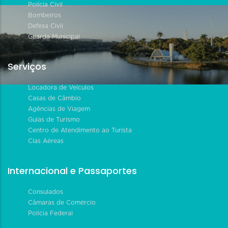
Polícia Civil
Bombeiros
Defesa Civil
Guarda Municipal
Serviços
Locadora de Veículos
Casas de Câmbio
Agências de Viagem
Guias de Turismo
Centro de Atendimento ao Turista
Cias Aéreas
Internacional e Passaportes
Consulados
Câmaras de Comércio
Polícia Federal