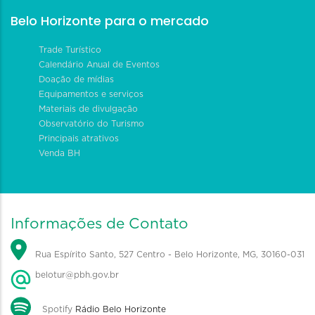
Belo Horizonte para o mercado
Trade Turístico
Calendário Anual de Eventos
Doação de mídias
Equipamentos e serviços
Materiais de divulgação
Observatório do Turismo
Principais atrativos
Venda BH
Informações de Contato
Rua Espírito Santo, 527 Centro - Belo Horizonte, MG, 30160-031
belotur@pbh.gov.br
Spotify
Rádio Belo Horizonte