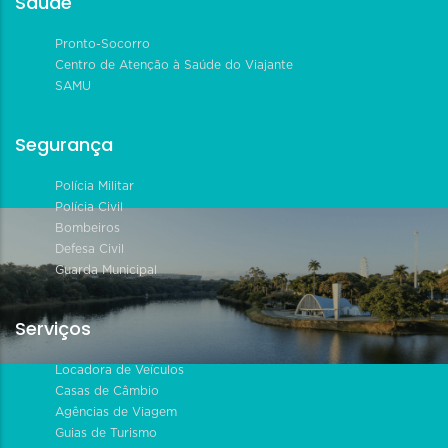
Saúde
Pronto-Socorro
Centro de Atenção à Saúde do Viajante
SAMU
Segurança
Polícia Militar
Polícia Civil
Bombeiros
Defesa Civil
Guarda Municipal
Serviços
Locadora de Veículos
Casas de Câmbio
Agências de Viagem
Guias de Turismo