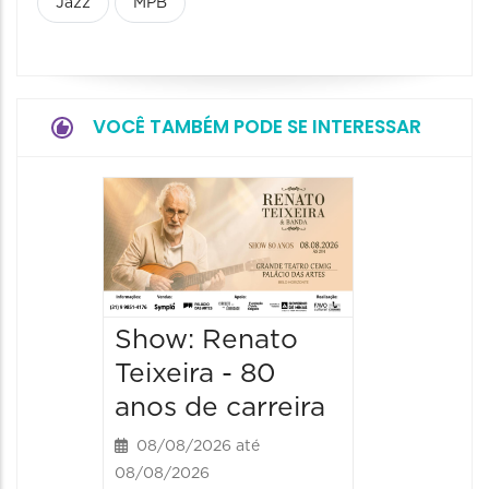
Jazz
MPB
VOCÊ TAMBÉM PODE SE INTERESSAR
Show:
Falasch
Tour"
08/08/20
Show: Renato
08/08/202
21:00 às 
Teixeira - 80
anos de carreira
08/08/2026 até
08/08/2026