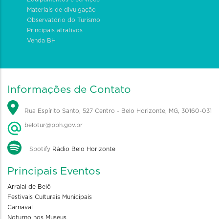
Materiais de divulgação
Observatório do Turismo
Principais atrativos
Venda BH
Informações de Contato
Rua Espírito Santo, 527 Centro - Belo Horizonte, MG, 30160-031
belotur@pbh.gov.br
Spotify
Rádio Belo Horizonte
Principais Eventos
Arraial de Belô
Festivais Culturais Municipais
Carnaval
Noturno nos Museus