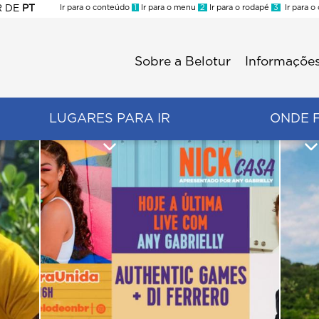
R
DE
PT
Ir para o conteúdo
1
Ir para o menu
2
Ir para o rodapé
3
Ir para o
ES
Sobre a Belotur
Informações
Menu
second
LUGARES PARA IR
ONDE 