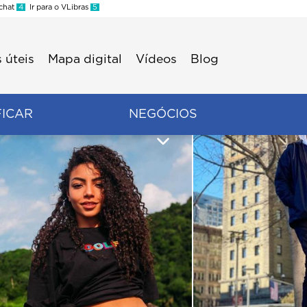
 chat
4
Ir para o VLibras
5
 úteis
Mapa digital
Vídeos
Blog
FICAR
NEGÓCIOS