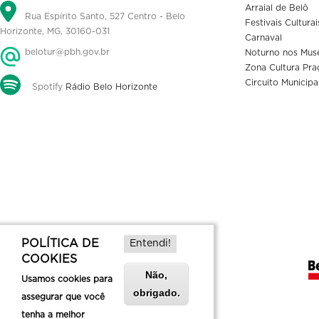
Arraial de Belô
Rua Espírito Santo, 527 Centro - Belo
Festivais Culturai
Horizonte, MG, 30160-031
Carnaval
belotur@pbh.gov.br
Noturno nos Mus
Zona Cultura Pra
Circuito Municipa
Spotify
Rádio Belo Horizonte
POLÍTICA DE
Entendi!
COOKIES
Não,
Usamos cookies para
obrigado.
assegurar que você
tenha a melhor