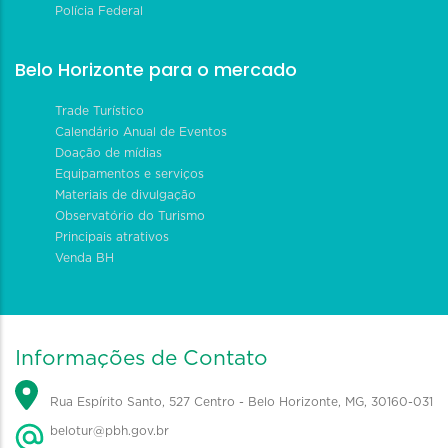
Polícia Federal
Belo Horizonte para o mercado
Trade Turístico
Calendário Anual de Eventos
Doação de mídias
Equipamentos e serviços
Materiais de divulgação
Observatório do Turismo
Principais atrativos
Venda BH
Informações de Contato
Rua Espírito Santo, 527 Centro - Belo Horizonte, MG, 30160-031
belotur@pbh.gov.br