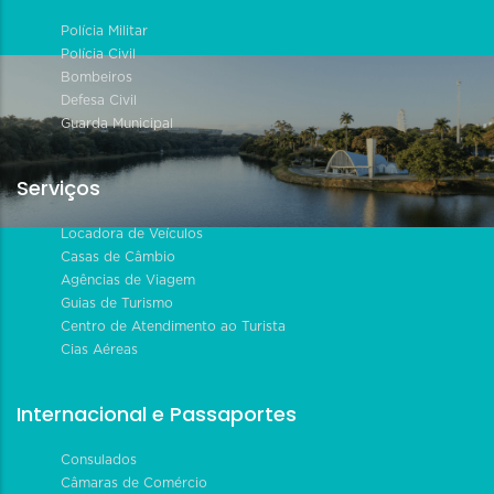
Polícia Militar
Polícia Civil
Bombeiros
Defesa Civil
Guarda Municipal
Serviços
Locadora de Veículos
Casas de Câmbio
Agências de Viagem
Guias de Turismo
Centro de Atendimento ao Turista
Cias Aéreas
Internacional e Passaportes
Consulados
Câmaras de Comércio