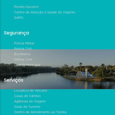
Pronto-Socorro
Centro de Atenção à Saúde do Viajante
SAMU
Segurança
Polícia Militar
Polícia Civil
Bombeiros
Defesa Civil
Guarda Municipal
Serviços
Locadora de Veículos
Casas de Câmbio
Agências de Viagem
Guias de Turismo
Centro de Atendimento ao Turista