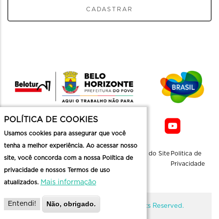
CADASTRAR
POLÍTICA DE COOKIES
Usamos cookies para assegurar que você
tenha a melhor experiência. Ao acessar nosso
Sobre a
Contato
Informaçoes
Mapa do Site
Politica de
site, você concorda com a nossa Política de
Belotur
Üteis
Privacidade
privacidade e nossos Termos de uso
Mais informação
atualizados.
Não, obrigado.
Entendi!
@ Copyright Belotur 2026. All Rights Reserved.