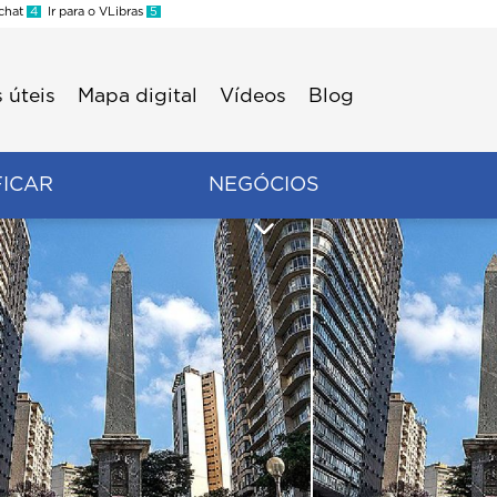
 chat
4
Ir para o VLibras
5
 úteis
Mapa digital
Vídeos
Blog
FICAR
NEGÓCIOS