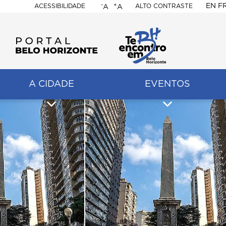
-
+
EN
F
ACESSIBILIDADE
ALTO CONTRASTE
A
A
PORTAL
BELO
HORIZONTE
A CIDADE
EVENTOS
ação
pal