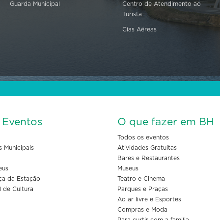
Guarda Municipal
Centro de Atendimento ao
Turista
Cias Aéreas
s Eventos
O que fazer em BH
Todos os eventos
s Municipais
Atividades Gratuitas
Bares e Restaurantes
eus
Museus
ça da Estação
Teatro e Cinema
l de Cultura
Parques e Praças
Ao ar livre e Esportes
Compras e Moda
Para curtir com a familia