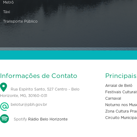
Metrô
Táxi
Transporte Público
Informações de Contato
Principai
Arraial de Belô
Rua Espírito Santo, 527 Centro - Belo
Festivais Culturai
Horizonte, MG, 30160-031
Carnaval
belotur@pbh.gov.br
Noturno nos Mus
Zona Cultura Pra
Circuito Municipa
Spotify
Rádio Belo Horizonte