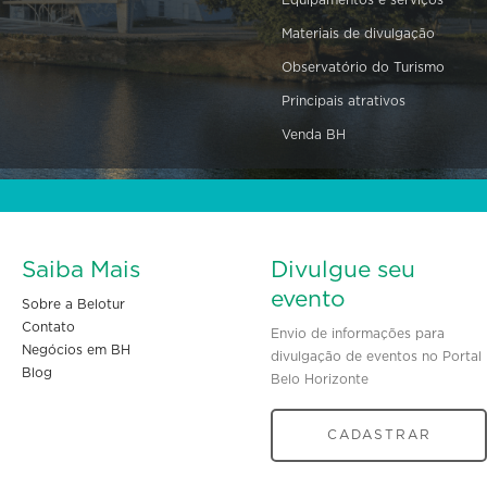
Materiais de divulgação
Observatório do Turismo
Principais atrativos
Venda BH
Saiba Mais
Divulgue seu
evento
Sobre a Belotur
Contato
Envio de informações para
Negócios em BH
divulgação de eventos no Portal
Blog
Belo Horizonte
CADASTRAR