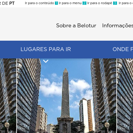
R
DE
PT
Ir para o conteúdo
1
Ir para o menu
2
Ir para o rodapé
3
Ir para o
ES
Sobre a Belotur
Informações
Menu
second
LUGARES PARA IR
ONDE 