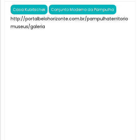
Casa Kubitschek
Conjunto Moderno da Pampulha
http://portalbelohorizonte.com.br/pampulhaterritorio
museus/galeria