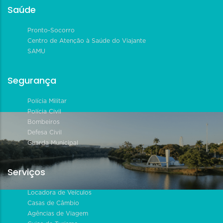
Saúde
Pronto-Socorro
Centro de Atenção à Saúde do Viajante
SAMU
Segurança
Polícia Militar
Polícia Civil
Bombeiros
Defesa Civil
Guarda Municipal
Serviços
Locadora de Veículos
Casas de Câmbio
Agências de Viagem