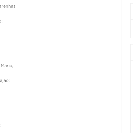
carenhas;
a;
 Maria;
ajão;
;