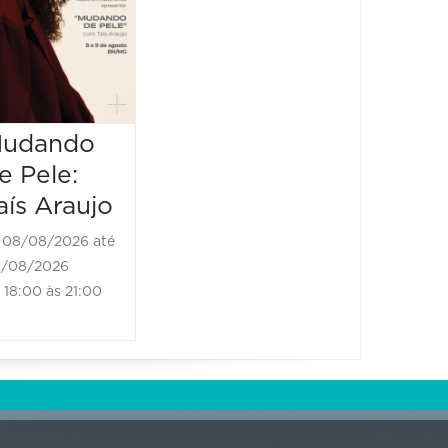
uma
08/08/2026 até
histór
08/08/2026
19:00 às 20:10
amor
08/08/2
udando
08/08/20
20:00 às
e Pele:
aís Araujo
08/08/2026 até
/08/2026
18:00 às 21:00