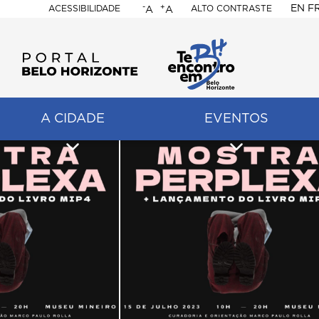
-
+
EN
F
ACESSIBILIDADE
ALTO CONTRASTE
A
A
PORTAL
BELO
HORIZONTE
A CIDADE
EVENTOS
ação
pal