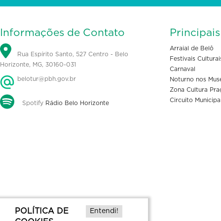
Informações de Contato
Principai
Arraial de Belô
Rua Espírito Santo, 527 Centro - Belo
Festivais Culturai
Horizonte, MG, 30160-031
Carnaval
belotur@pbh.gov.br
Noturno nos Mus
Zona Cultura Pra
Circuito Municipa
Spotify
Rádio Belo Horizonte
POLÍTICA DE
Entendi!