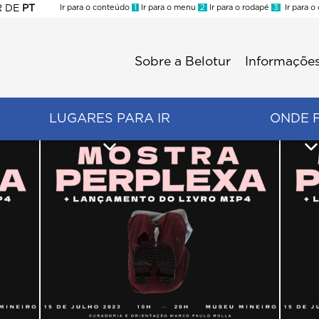
R
DE
PT
Ir para o conteúdo
1
Ir para o menu
2
Ir para o rodapé
3
Ir para o
ES
Sobre a Belotur
Informações
Menu
second
LUGARES PARA IR
ONDE 