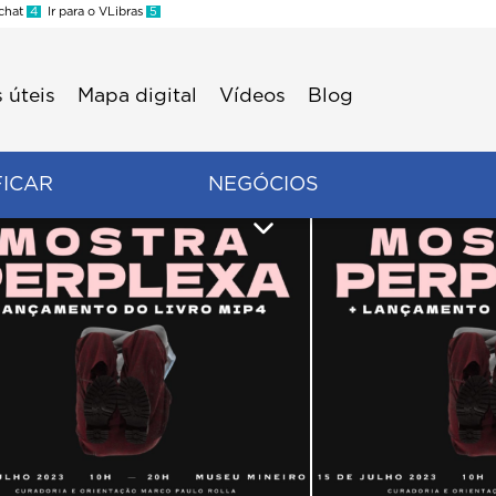
 chat
4
Ir para o VLibras
5
 úteis
Mapa digital
Vídeos
Blog
FICAR
NEGÓCIOS