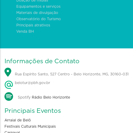
Doação de mídias
Equipamentos e serviços
Materiais de divulgação
Observatório do Turismo
Principais atrativos
Venda BH
Informações de Contato
Rua Espírito Santo, 527 Centro - Belo Horizonte, MG, 30160-031
belotur@pbh.gov.br
Spotify
Rádio Belo Horizonte
Principais Eventos
Arraial de Belô
Festivais Culturais Municipais
Carnaval