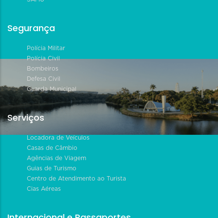
Segurança
Polícia Militar
Polícia Civil
Bombeiros
Defesa Civil
Guarda Municipal
Serviços
Locadora de Veículos
Casas de Câmbio
Agências de Viagem
Guias de Turismo
Centro de Atendimento ao Turista
Cias Aéreas
Internacional e Passaportes