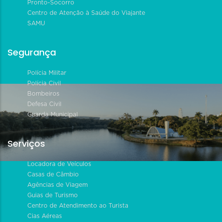
Pronto-Socorro
Centro de Atenção à Saúde do Viajante
SAMU
Segurança
Polícia Militar
Polícia Civil
Bombeiros
Defesa Civil
Guarda Municipal
Serviços
Locadora de Veículos
Casas de Câmbio
Agências de Viagem
Guias de Turismo
Centro de Atendimento ao Turista
Cias Aéreas