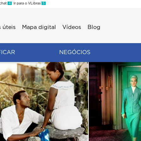
 chat
4
Ir para o VLibras
5
 úteis
Mapa digital
Vídeos
Blog
FICAR
NEGÓCIOS