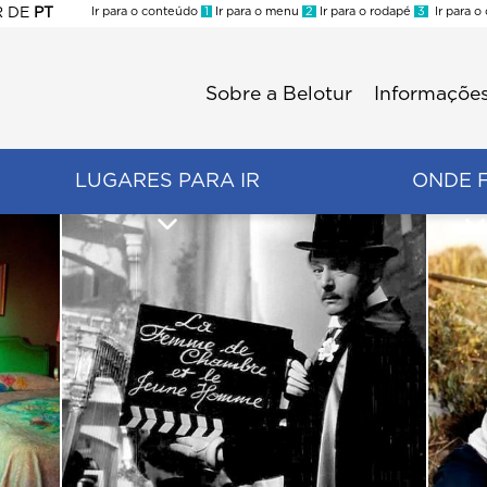
R
DE
PT
Ir para o conteúdo
1
Ir para o menu
2
Ir para o rodapé
3
Ir para o
ES
Sobre a Belotur
Informações
Menu
second
LUGARES PARA IR
ONDE 