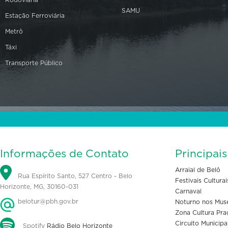
SAMU
Estação Ferroviária
Metrô
Táxi
Transporte Público
Informações de Contato
Principai
Arraial de Belô
Rua Espírito Santo, 527 Centro - Belo
Festivais Culturai
Horizonte, MG, 30160-031
Carnaval
belotur@pbh.gov.br
Noturno nos Mus
Zona Cultura Pra
Circuito Municipa
Spotify
Rádio Belo Horizonte