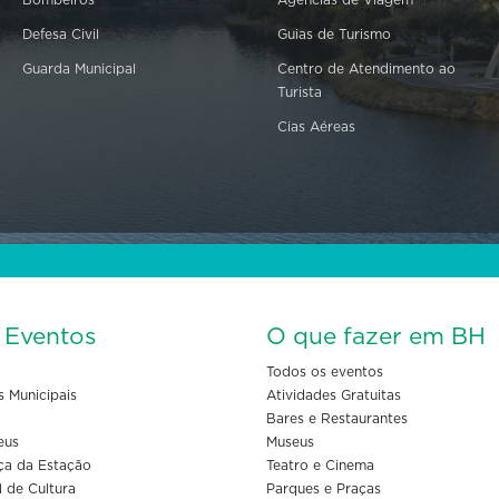
Defesa Civil
Guias de Turismo
Guarda Municipal
Centro de Atendimento ao
Turista
Cias Aéreas
s Eventos
O que fazer em BH
Todos os eventos
s Municipais
Atividades Gratuitas
Bares e Restaurantes
eus
Museus
ça da Estação
Teatro e Cinema
l de Cultura
Parques e Praças