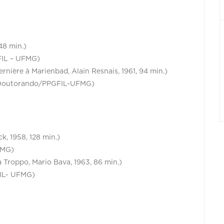
48 min.)
FIL – UFMG)
nière à Marienbad, Alain Resnais, 1961, 94 min.)
a (Doutorando/PPGFIL-UFMG)
k, 1958, 128 min.)
FMG)
 Troppo, Mario Bava, 1963, 86 min.)
FIL- UFMG)