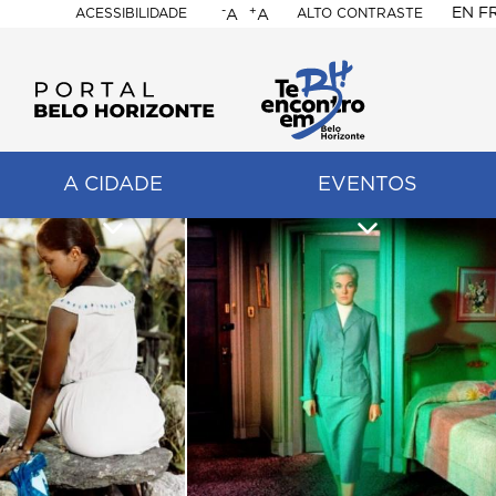
-
+
EN
F
ACESSIBILIDADE
ALTO CONTRASTE
A
A
PORTAL
BELO
HORIZONTE
A CIDADE
EVENTOS
ação
pal