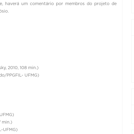
me, haverá um comentário por membros do projeto de
ósio.
ky, 2010, 108 min.)
ndo/PPGFIL- UFMG)
- UFMG)
 min.)
IL-UFMG)