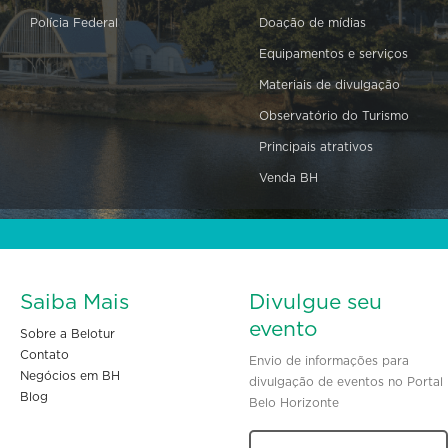
Polícia Federal
Doação de mídias
Equipamentos e serviços
Materiais de divulgação
Observatório do Turismo
Principais atrativos
Venda BH
Saiba Mais
Divulgue seu
evento
Sobre a Belotur
Contato
Envio de informações para
Negócios em BH
divulgação de eventos no Portal
Blog
Belo Horizonte