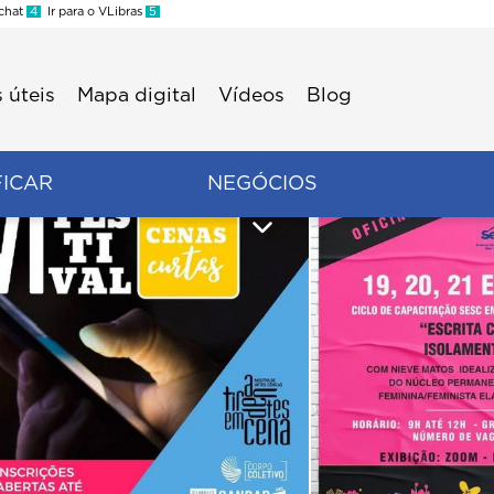
 chat
4
Ir para o VLibras
5
 úteis
Mapa digital
Vídeos
Blog
FICAR
NEGÓCIOS