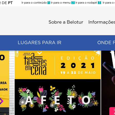
R
DE
PT
Ir para o conteúdo
1
Ir para o menu
2
Ir para o rodapé
3
Ir para o
ES
Sobre a Belotur
Informações
Menu
second
LUGARES PARA IR
ONDE 