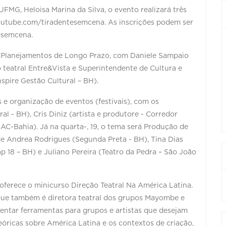
FMG, Heloisa Marina da Silva, o evento realizará três
outube.com/tiradentesemcena. As inscrições podem ser
esemcena.
l, Planejamentos de Longo Prazo, com Daniele Sampaio
 teatral Entre&Vista e Superintendente de Cultura e
spire Gestão Cultural – BH).
is e organização de eventos (festivais), com os
al - BH), Cris Diniz (artista e produtore - Corredor
IAC-Bahia). Já na quarta-, 19, o tema será Produção de
de Andrea Rodrigues (Segunda Preta - BH), Tina Dias
18 – BH) e Juliano Pereira (Teatro da Pedra – São João
ferece o minicurso Direção Teatral Na América Latina.
 que também é diretora teatral dos grupos Mayombe e
sentar ferramentas para grupos e artistas que desejam
 teóricas sobre América Latina e os contextos de criação,