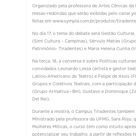
Organizado pela professora de Artes Cênicas da U
mesas-redondas que serão exibidas pelo canal y
feitas em www.sympla.com.br/produtor/tiradent
No dia 17, o tema do debate será Gestão Cultura
(Sim! Cultura – Campinas), Sérvulo Matias (Grupo
Patrimônio- Tiradentes) e Maria Helena Cunha (In
Na terça, 18, a conversa é sobre Políticas cultura
convidados Leonardo Lessa (artista e gestor teatr
Latino-Americano de Teatro) e Felipe de Assis (F
Grupos e Coletivos Teatrais, com a participação 
(Grupo Armatrux– BH), Gustavo e Dominique (Zap 
Del Rei).
Durante a mostra, o Campus Tiradentes também o
Ministrado pela professora da UFMG, Sara Rojo,
Mulheres Míticas, o curso tem como intuito apre
potencializar seu trabalho, a partir de reflexões