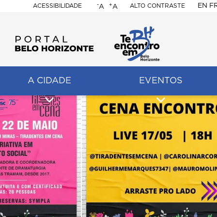
-
+
EN
F
ACESSIBILIDADE
ALTO CONTRASTE
A
A
PORTAL
BELO
HORIZONTE
A CIDADE
EVENTOS
ação
pal