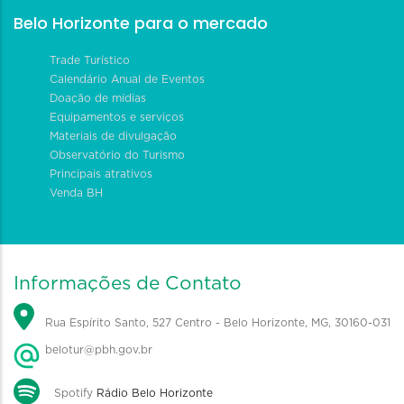
Belo Horizonte para o mercado
Trade Turístico
Calendário Anual de Eventos
Doação de mídias
Equipamentos e serviços
Materiais de divulgação
Observatório do Turismo
Principais atrativos
Venda BH
Informações de Contato
Rua Espírito Santo, 527 Centro - Belo Horizonte, MG, 30160-031
belotur@pbh.gov.br
Spotify
Rádio Belo Horizonte