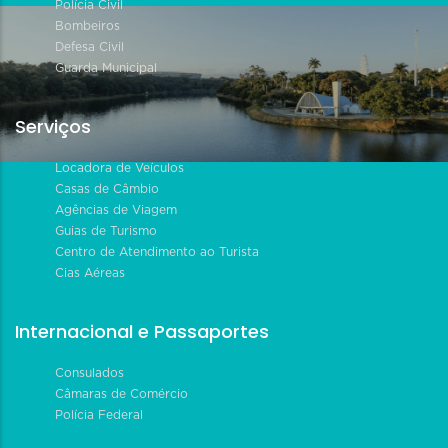
Polícia Civil
Bombeiros
Defesa Civil
Guarda Municipal
Serviços
Locadora de Veículos
Casas de Câmbio
Agências de Viagem
Guias de Turismo
Centro de Atendimento ao Turista
Cias Aéreas
Internacional e Passaportes
Consulados
Câmaras de Comércio
Polícia Federal