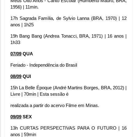
Meus Oito Anos - Canto Escolar (Humberto Mauro, BRA, 
1956) | 11min.
17h Sagrada Família, de Sylvio Lanna (BRA, 1970) | 12 
anos | 1h25
19h Bang Bang (Andrea Tonacci, BRA, 1971) | 16 anos | 
1h33
07/09
QUA
Feriado - Independência do Brasil
08/09
 QUI
15h La Belle Époque (André Martins Borges, BRA, 2012) | 
Livre | 70min | Esta sessão é
realizada a partir do acervo Filme em Minas.
09/09
SEX
13h CURTAS PERSPECTIVAS PARA O FUTURO | 16 
anos | 59min