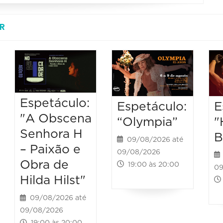
R
Espetáculo:
Espetáculo:
E
"A Obscena
“Olympia”
"
Senhora H
B
09/08/2026 até
– Paixão e
09/08/2026
Obra de
19:00 às 20:00
09
Hilda Hilst"
09/08/2026 até
09/08/2026