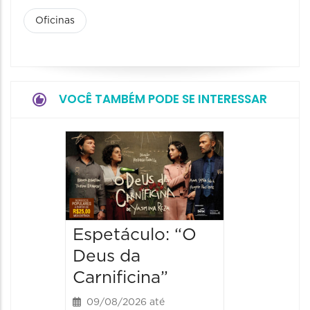
Oficinas
VOCÊ TAMBÉM PODE SE INTERESSAR
Espetá
Obsce
Senhor
Paixão
Hilda H
Espetáculo: “O
Deus da
09/08/20
09/08/202
Carnificina”
19:00 às
09/08/2026 até