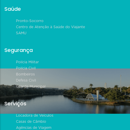
Saúde
Pronto-Socorro
Centro de Atenção à Saúde do Viajante
SAMU
Segurança
Polícia Militar
Polícia Civil
Bombeiros
Defesa Civil
Guarda Municipal
Serviços
Locadora de Veículos
Casas de Câmbio
Agências de Viagem