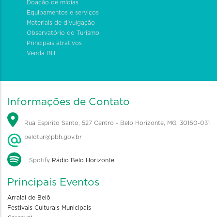
Doação de mídias
Equipamentos e serviços
Materiais de divulgação
Observatório do Turismo
Principais atrativos
Venda BH
Informações de Contato
Rua Espírito Santo, 527 Centro - Belo Horizonte, MG, 30160-031
belotur@pbh.gov.br
Spotify
Rádio Belo Horizonte
Principais Eventos
Arraial de Belô
Festivais Culturais Municipais